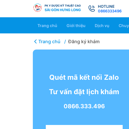
HOTLINE
0866333496
Trang chủ
Giới thiệu
Dịch vụ
Chuy
Trang chủ
Đăng ký khám
Quét mã kết nối Zalo
Tư vấn đặt lịch khám
0866.333.496